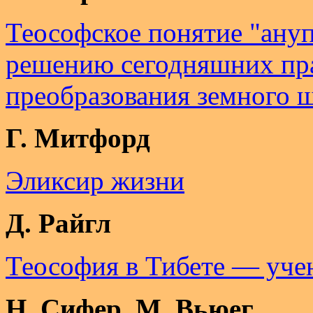
Теософское понятие "ануп
решению сегодняшних пра
преобразования земного 
Г. Митфорд
Эликсир жизни
Д. Райгл
Теософия в Тибете — уч
Н. Сифер, М. Вьюег